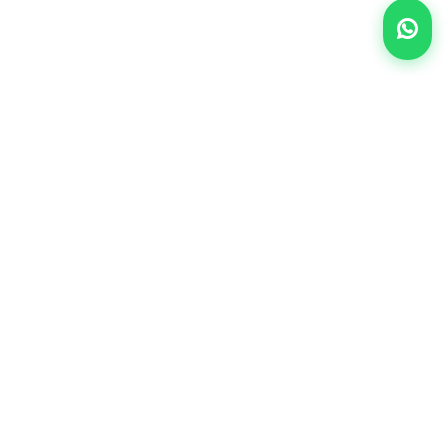
Services
Accueil
Biens à vendre
Biens à louer
Vendre
Acheter
Faire gérer
Louer
Nos honoraires