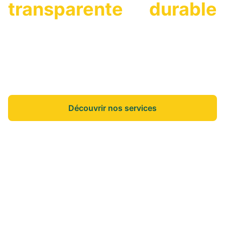
transparente
et
durable
On vous accompagne dans vos projets de vie
pour que vous puissiez vous concentrer sur
l'essentiel.
Découvrir nos services
Nos annonces