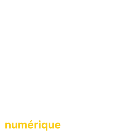
Une agence
immobilière
numérique
,