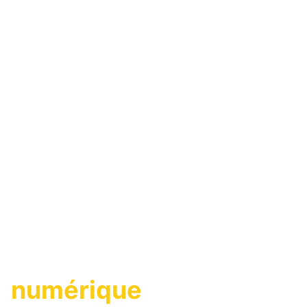
Une agence
immobilière
numérique
,