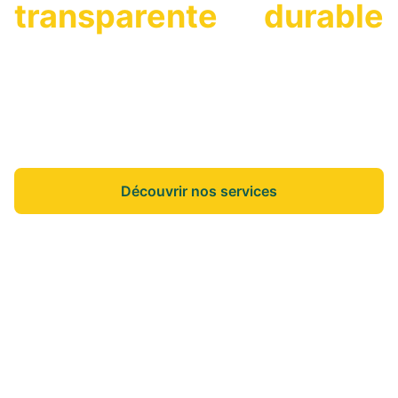
transparente
et
durable
On vous accompagne dans vos projets de vie
pour que vous puissiez vous concentrer sur
l'essentiel.
Découvrir nos services
Nos annonces