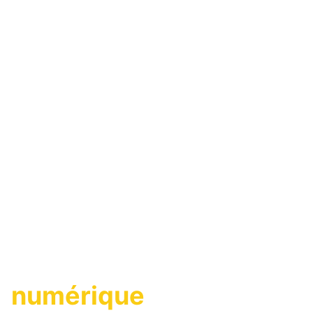
Une agence
immobilière
numérique
,