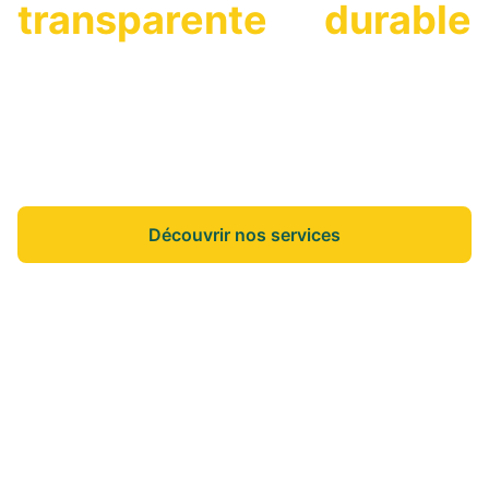
transparente
et
durable
On vous accompagne dans vos projets de vie
pour que vous puissiez vous concentrer sur
l'essentiel.
Découvrir nos services
Nos annonces