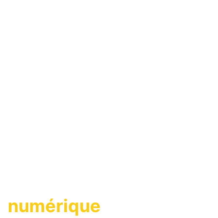
Une agence
immobilière
numérique
,