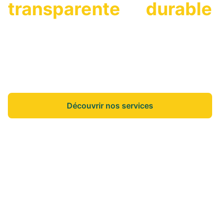
transparente
et
durable
On vous accompagne dans vos projets de vie
pour que vous puissiez vous concentrer sur
l'essentiel.
Découvrir nos services
Nos annonces