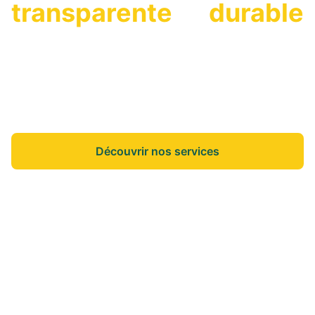
transparente
et
durable
On vous accompagne dans vos projets de vie
pour que vous puissiez vous concentrer sur
l'essentiel.
Découvrir nos services
Nos annonces