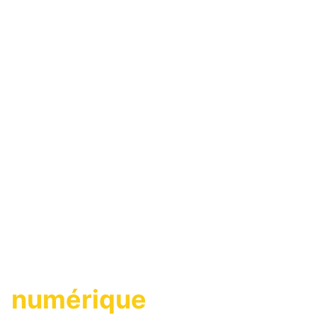
Une agence
immobilière
numérique
,