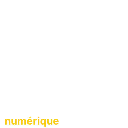
Une agence
immobilière
numérique
,