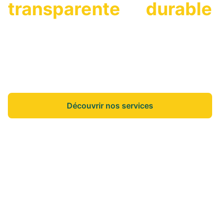
transparente
et
durable
On vous accompagne dans vos projets de vie
pour que vous puissiez vous concentrer sur
l'essentiel.
Découvrir nos services
Nos annonces