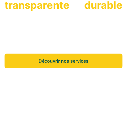
transparente
et
durable
On vous accompagne dans vos projets de vie
pour que vous puissiez vous concentrer sur
l'essentiel.
Découvrir nos services
Nos annonces