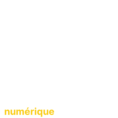
Une agence
immobilière
numérique
,