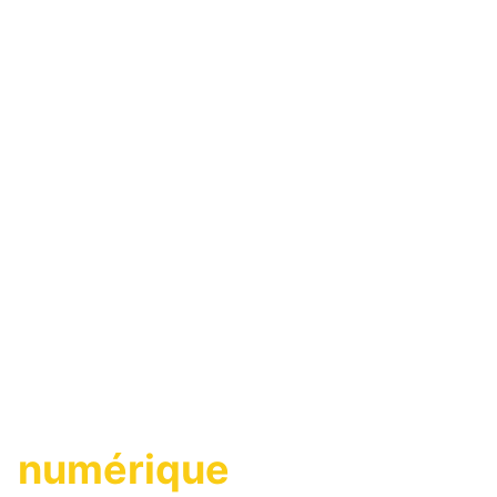
Une agence
immobilière
numérique
,