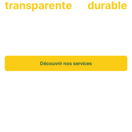
transparente
et
durable
On vous accompagne dans vos projets de vie
pour que vous puissiez vous concentrer sur
l'essentiel.
Découvrir nos services
Nos annonces