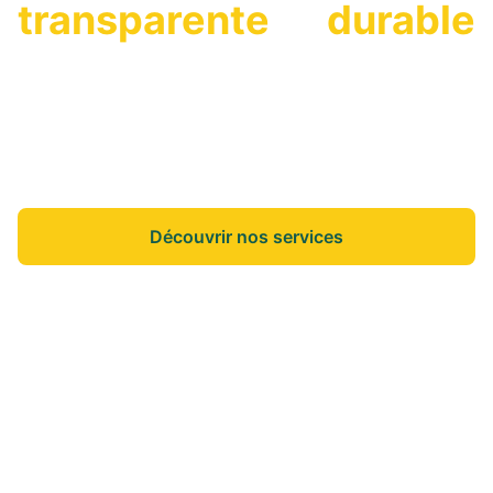
transparente
et
durable
On vous accompagne dans vos projets de vie
pour que vous puissiez vous concentrer sur
l'essentiel.
Découvrir nos services
Nos annonces