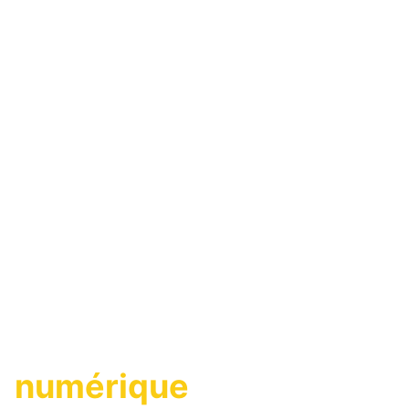
Une agence
immobilière
numérique
,