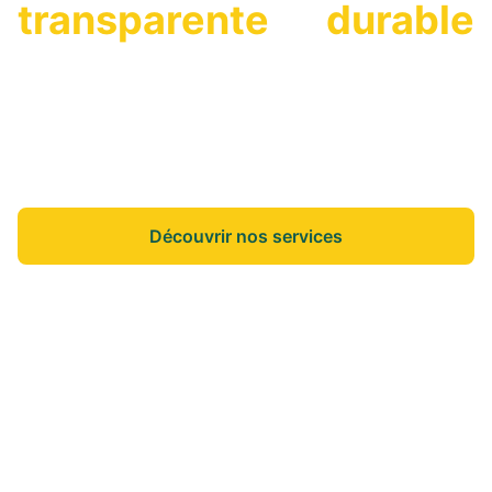
transparente
et
durable
On vous accompagne dans vos projets de vie
pour que vous puissiez vous concentrer sur
l'essentiel.
Découvrir nos services
Nos annonces