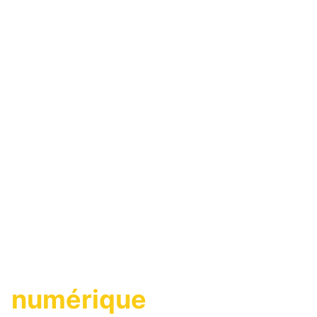
Une agence
immobilière
numérique
,